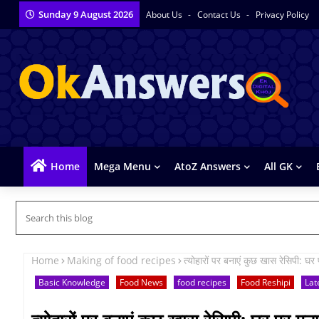
Sunday 9 August 2026
About Us
Contact Us
Privacy Policy
Home
Mega Menu
AtoZ Answers
All GK
Home
Making of food recipes
त्योहारों पर बनाएं कुछ खास रेसिपी: घर 
Basic Knowledge
Food News
food recipes
Food Reshipi
Lat