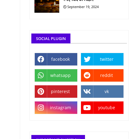
September 19, 2024
SOCIAL PLUGIN
facebook
twitter
whatsapp
reddit
pinterest
vk
instagram
youtube