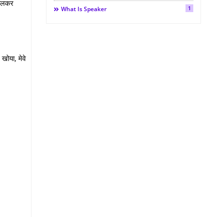
 तलकर
1
What Is Speaker
ं खोया,
मेवे