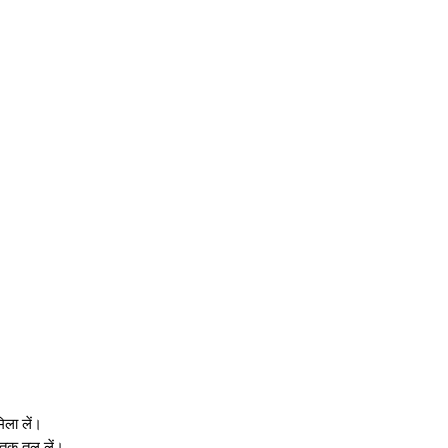
ला लें।
े तक तल लें।