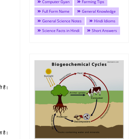
Computer Gyan
Farming Tips
Full Form Name
General Knowledge
General Science Notes
Hindi Idioms
Science Facts in Hindi
Short Answers
 हैं।
ा है।