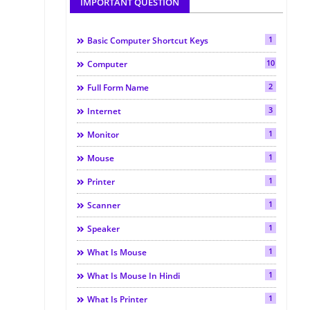
IMPORTANT QUESTION
1
Basic Computer Shortcut Keys
10
Computer
2
Full Form Name
3
Internet
1
Monitor
1
Mouse
1
Printer
1
Scanner
1
Speaker
1
What Is Mouse
1
What Is Mouse In Hindi
1
What Is Printer