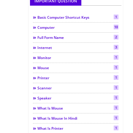
IMPORTANT QUESTION
1
Basic Computer Shortcut Keys
10
Computer
2
Full Form Name
3
Internet
1
Monitor
1
Mouse
1
Printer
1
Scanner
1
Speaker
1
What Is Mouse
1
What Is Mouse In Hindi
1
What Is Printer