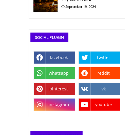
September 19, 2024
SOCIAL PLUGIN
facebook
twitter
whatsapp
reddit
pinterest
vk
instagram
youtube