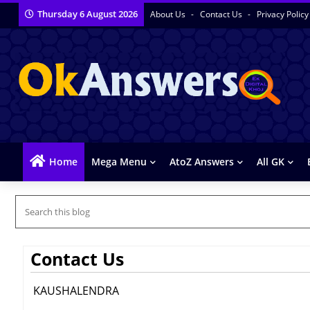
Thursday 6 August 2026
About Us
Contact Us
Privacy Policy
Home
Mega Menu
AtoZ Answers
All GK
Contact Us
KAUSHALENDRA