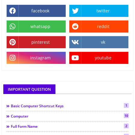
facebook
twitter
whatsapp
reddit
pinterest
vk
instagram
youtube
IMPORTANT QUESTION
1
Basic Computer Shortcut Keys
10
Computer
2
Full Form Name