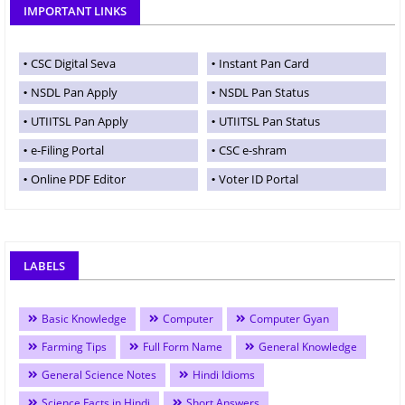
IMPORTANT LINKS
CSC Digital Seva
Instant Pan Card
NSDL Pan Apply
NSDL Pan Status
UTIITSL Pan Apply
UTIITSL Pan Status
e-Filing Portal
CSC e-shram
Online PDF Editor
Voter ID Portal
LABELS
Basic Knowledge
Computer
Computer Gyan
Farming Tips
Full Form Name
General Knowledge
General Science Notes
Hindi Idioms
Science Facts in Hindi
Short Answers